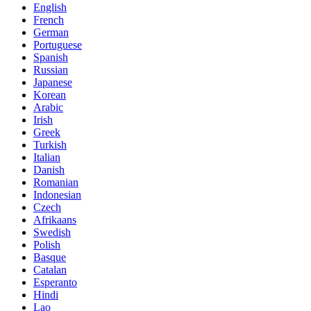
English
French
German
Portuguese
Spanish
Russian
Japanese
Korean
Arabic
Irish
Greek
Turkish
Italian
Danish
Romanian
Indonesian
Czech
Afrikaans
Swedish
Polish
Basque
Catalan
Esperanto
Hindi
Lao