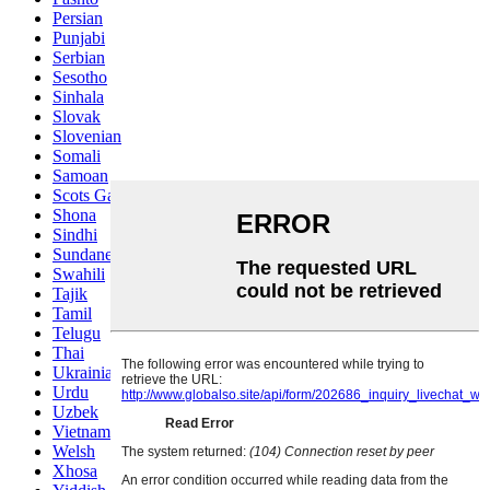
Persian
Punjabi
Serbian
Sesotho
Sinhala
Slovak
Slovenian
Somali
Samoan
Scots Gaelic
Shona
Sindhi
Sundanese
Swahili
Tajik
Tamil
Telugu
Thai
Ukrainian
Urdu
Uzbek
Vietnamese
Welsh
Xhosa