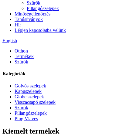
Szűrők
Pillangószelepek
Minőségellenőrzés
Tanúsítványok
Hír
Lépjen kapcsolatba velünk
English
Otthon
Termékek
Szűrők
Kategóriák
Golyós szelepek
Kapuszelepek
Globe szelepek
Visszacsapó szelepek
Szűrők
Pillangószelepek
Plug Vlaves
Kiemelt termékek