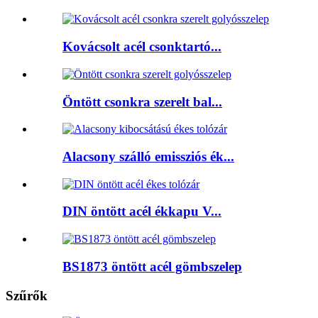
Kovácsolt acél csonktartó...
Öntött csonkra szerelt bal...
Alacsony szálló emissziós ék...
DIN öntött acél ékkapu V...
BS1873 öntött acél gömbszelep
Szűrők