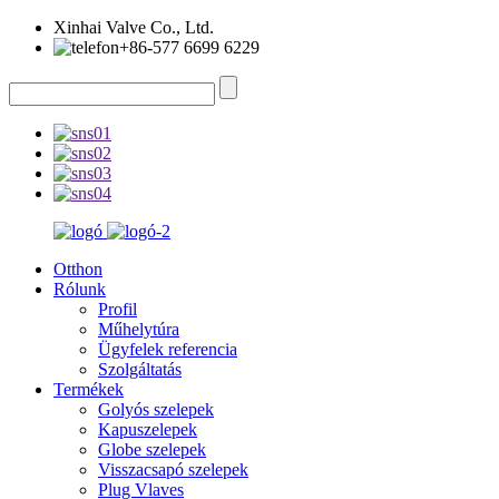
Xinhai Valve Co., Ltd.
+86-577 6699 6229
Otthon
Rólunk
Profil
Műhelytúra
Ügyfelek referencia
Szolgáltatás
Termékek
Golyós szelepek
Kapuszelepek
Globe szelepek
Visszacsapó szelepek
Plug Vlaves