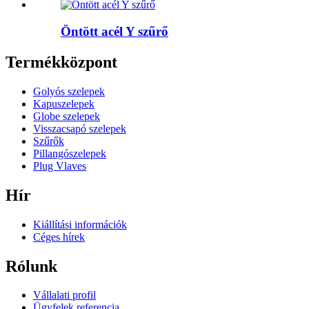
Öntött acél Y szűrő
Termékközpont
Golyós szelepek
Kapuszelepek
Globe szelepek
Visszacsapó szelepek
Szűrők
Pillangószelepek
Plug Vlaves
Hír
Kiállítási információk
Céges hírek
Rólunk
Vállalati profil
Ügyfelek referencia