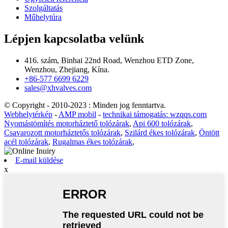
Szolgáltatás
Műhelytúra
Lépjen kapcsolatba velünk
416. szám, Binhai 22nd Road, Wenzhou ETD Zone,
Wenzhou, Zhejiang, Kína.
+86-577 6699 6229
sales@xhvalves.com
© Copyright - 2010-2023 : Minden jog fenntartva.
Webhelytérkép
-
AMP mobil
-
technikai támogatás: wzqqs.com
Nyomástömítés motorháztető tolózárak
,
Api 600 tolózárak
,
Csavarozott motorháztetős tolózárak
,
Szilárd ékes tolózárak
,
Öntött
acél tolózárak
,
Rugalmas ékes tolózárak
,
E-mail küldése
x